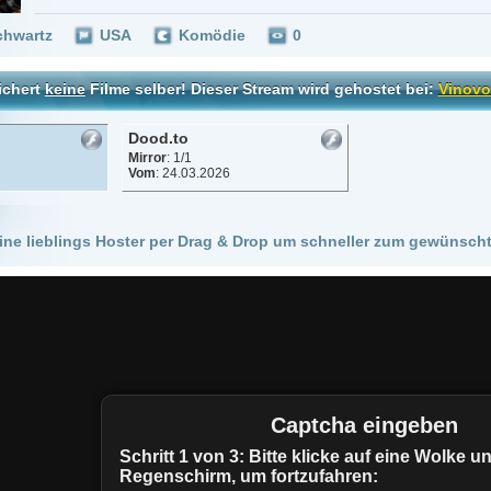
Dood.to
Mirror
: 1/1
Vom
: 24.03.2026
 Hoster per Drag & Drop um schneller zum gewünschten Stream zu kommen!