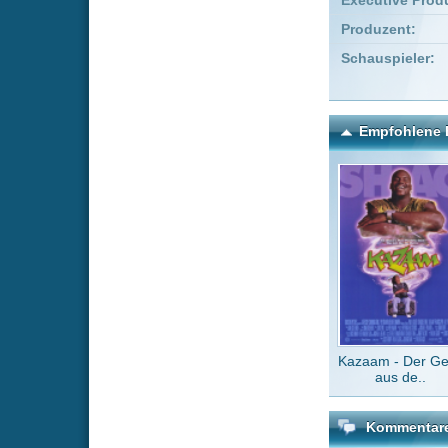
Kazaam - Der Geist
Schul
aus de..
Repor
Kommentare zu Frostbit
Um einen Kommen
Wenn Du noch ke
Alle Kommentare
(0)