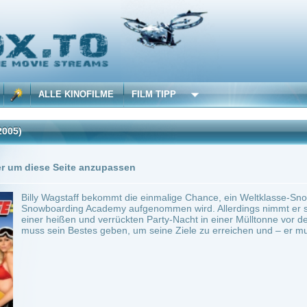
 KINOFILME
FILM TIPP
Trailer
1 Playlists
Seite anzupassen
gstaff bekommt die einmalige Chance, ein Weltklasse-Snowboarder zu werden, als er
ding Academy aufgenommen wird. Allerdings nimmt er sein Studium nicht allzu ernst.
ßen und verrückten Party-Nacht in einer Mülltonne vor der Academy aufwacht, fasst e
 Bestes geben, um seine Ziele zu erreichen und – er muss schnellstmöglich wieder au
USA
Komödie
0
ilme selber! Dieser Stream wird gehostet bei:
Vinovo.to
Anbie