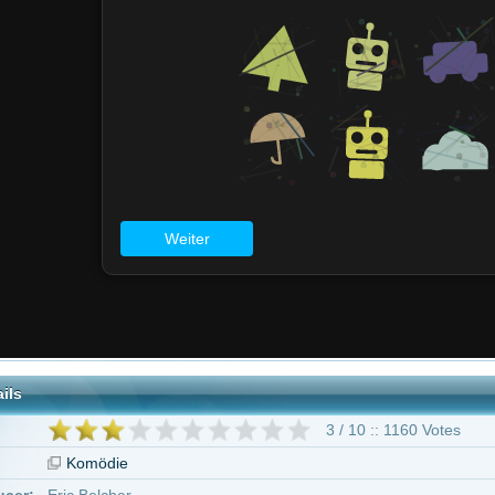
3 / 10 :: 1160 Votes
ödie
lcher
Kim
r Jason
Traci Lords
Adam Grimes
Phil Morris
Carmen Nicole
Baelyn 
er Macready
Ron Zimmerman
28 weitere
Frostbite"