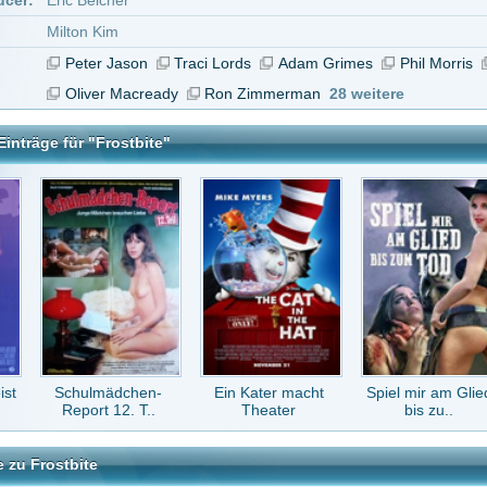
mädchen-
Ein Kater macht
Spiel mir am Glied
From Dusk Till
t 12. T..
Theater
bis zu..
Dawn 2: Te..
e
tar abzugeben melde Dich bitte zuerst an.
in Konto bei uns hast, kannst Du Dich hier
registrieren
.
Keine Kommentare vorhanden.