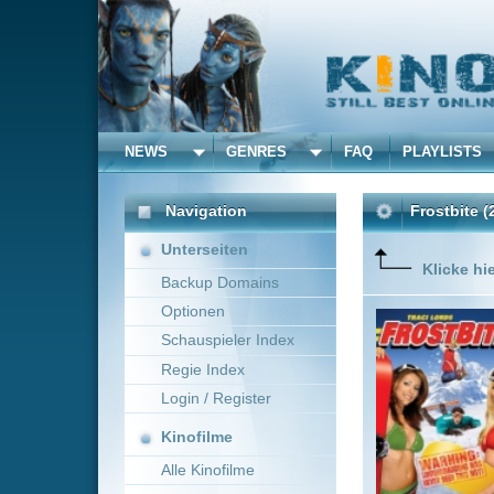
NEWS
GENRES
FAQ
PLAYLISTS
ALLE
Navigation
Frostbite
(2005)
Unterseiten
Klicke hier um diese 
Backup Domains
Optionen
Billy Wa
Snowboar
Schauspieler Index
einer hei
Regie Index
muss sein
Login / Register
Kinofilme
Alle Kinofilme
Filme
Jonathan Schwartz
Alle Filme
Beliebte
Kinox.to speichert
keine
F