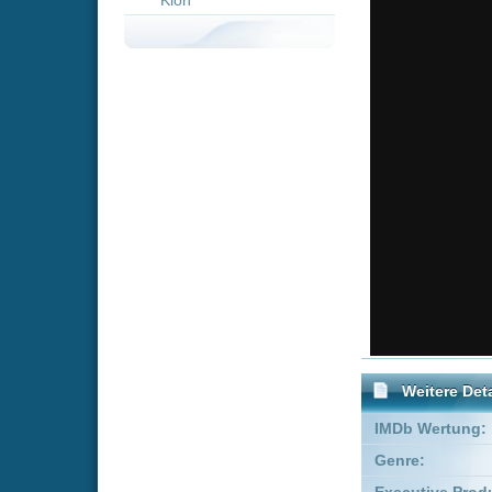
Weitere Details
IMDb Wertung:
Genre:
Kom
Executive Producer:
Eric Be
Produzent:
Milton 
Schauspieler:
Pete
Oliv
Empfohlene Einträge für "