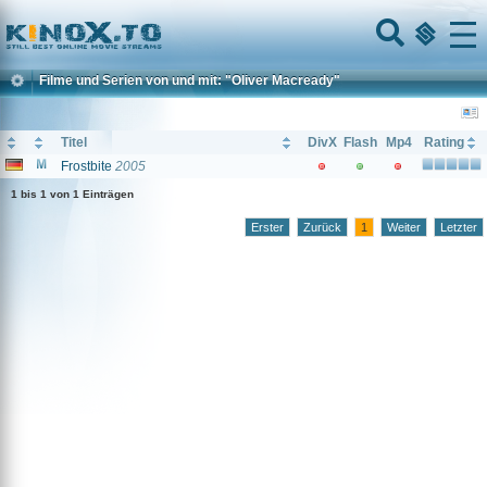
Home
Menu
Filme und Serien von und mit: "Oliver Macready"
Titel
DivX
Flash
Mp4
Rating
Frostbite
2005
1 bis 1 von 1 Einträgen
Erster
Zurück
1
Weiter
Letzter