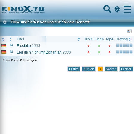
Home
Menu
Filme und Serien von und mit: "Nicole Bennett"
Titel
DivX
Flash
Mp4
Rating
Frostbite
2005
Leg dich nicht mit Zohan an
2008
1 bis 2 von 2 Einträgen
Erster
Zurück
1
Weiter
Letzter