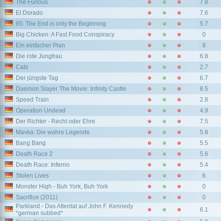
The Furious
7.8
El Dorado
7.6
65: The End is only the Beginning
5.7
Big Chicken: A Fast Food Conspiracy
0
Ein einfacher Plan
8
Die rote Jungfrau
6.8
Cats
2.7
Der jüngste Tag
6.7
Daemon Slayer The Movie: Infinity Castle
8.5
Speed Train
2.8
Operation Undead
4.9
Der Richter - Recht oder Ehre
7.5
Mavka: Die wahre Legende
5.8
Bang Bang
5.5
Death Race 2
5.6
Death Race: Inferno
5.4
Stolen Lives
6
Monster High - Buh York, Buh York
0
Sacrifice (2011)
0
Parkland - Das Attentat auf John F. Kennedy
6.1
*german subbed*