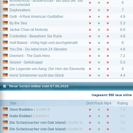
Brotherhood - Bruderschaft - Bis dass der Tod
6
uns scheidet
Daybreakers
7
Gotti - A Real American Godfather.
4.9
By the Sea
5.3
Jackie Chan ist Nobody
6.6
Controlled - Bewahren Sie Ruhe
4.8
Half Baked - Völlig high und durchgeknallt
6
You Die - Du lebst noch 24 Stunden
4.6
Overlord - The Dark Hero
7.2
Seized - Gekidnappt
5.3
Die Legende von Aang: Der Herr der Elemente
8
Horst Schlämmer sucht das Glück
4.4
Neue Serien online vom 07.08.2026
Insgesamt: 598 neue online
Titel
DivX
Flash
Mp4
Rating
Steel Buddies :
Staffel 9
7.8
Hallo Robbie! :
Staffel 4
4.2
Die Schatzsucher von Oak Island :
Staffel 8
7.2
Die Schatzsucher von Oak Island :
Staffel 9
7.2