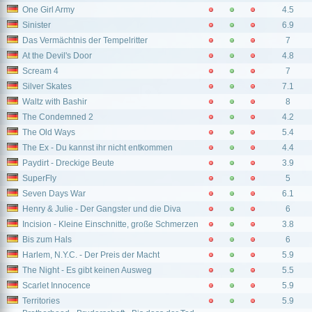
One Girl Army
4.5
Sinister
6.9
Das Vermächtnis der Tempelritter
7
At the Devil's Door
4.8
Scream 4
7
Silver Skates
7.1
Waltz with Bashir
8
The Condemned 2
4.2
The Old Ways
5.4
The Ex - Du kannst ihr nicht entkommen
4.4
Paydirt - Dreckige Beute
3.9
SuperFly
5
Seven Days War
6.1
Henry & Julie - Der Gangster und die Diva
6
Incision - Kleine Einschnitte, große Schmerzen
3.8
Bis zum Hals
6
Harlem, N.Y.C. - Der Preis der Macht
5.9
The Night - Es gibt keinen Ausweg
5.5
Scarlet Innocence
5.9
Territories
5.9