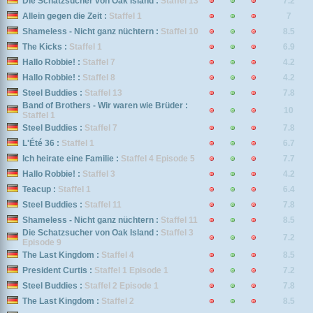
Die Schatzsucher von Oak Island :
Staffel 13
7.2
Allein gegen die Zeit :
Staffel 1
7
Shameless - Nicht ganz nüchtern :
Staffel 10
8.5
The Kicks :
Staffel 1
6.9
Hallo Robbie! :
Staffel 7
4.2
Hallo Robbie! :
Staffel 8
4.2
Steel Buddies :
Staffel 13
7.8
Band of Brothers - Wir waren wie Brüder :
10
Staffel 1
Steel Buddies :
Staffel 7
7.8
L'Été 36 :
Staffel 1
6.7
Ich heirate eine Familie :
Staffel 4 Episode 5
7.7
Hallo Robbie! :
Staffel 3
4.2
Teacup :
Staffel 1
6.4
Steel Buddies :
Staffel 11
7.8
Shameless - Nicht ganz nüchtern :
Staffel 11
8.5
Die Schatzsucher von Oak Island :
Staffel 3
7.2
Episode 9
The Last Kingdom :
Staffel 4
8.5
President Curtis :
Staffel 1 Episode 1
7.2
Steel Buddies :
Staffel 2 Episode 1
7.8
The Last Kingdom :
Staffel 2
8.5