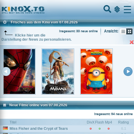
Home
Menu
Frisches aus dem Kino vom 07.08.2026
Ansicht:
Insgesamt: 33 neue online
Klicke hier um die
Darstellung der News zu personalisieren.
Neue Filme online vom 07.08.2026
Insgesamt: 94 neue online
Titel
DivX
Flash
Mp4
Rating
Miss Fisher and the Crypt of Tears
6.1