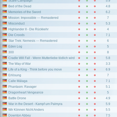
Scare Campaign
5.9
Bed of the Dead
4.8
Memories of the Sword
6.2
Mission: Impossible --- Remastered
7
Misconduct
5.3
Highlander II - Die Rückkehr
4
Die Croods
7.1
Star Trek: Nemesis --- Remastered
6
Eden Log
5
300
8
Cradle Will Fall - Wenn Mutterliebe tödlich wird
5.8
The Way of War
3.3
Life of a King - Think before you move
6.9
Erlösung
7
Calle Málaga
7.1
Phantasm: Ravager
5.1
Dragonheart Vengeance
5
Battle Drone
4.9
War in the Desert - Kampf um Palmyra
5.9
Wir Können Nicht Anders
5.5
Downton Abbey
7.5