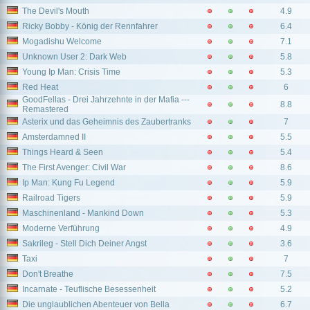
The Devil's Mouth
4.9
Ricky Bobby - König der Rennfahrer
6.4
Mogadishu Welcome
7.1
Unknown User 2: Dark Web
5.8
Young Ip Man: Crisis Time
5.3
Red Heat
6
GoodFellas - Drei Jahrzehnte in der Mafia ---
8.8
Remastered
Asterix und das Geheimnis des Zaubertranks
7
Amsterdamned II
5.5
Things Heard & Seen
5.4
The First Avenger: Civil War
8.6
Ip Man: Kung Fu Legend
5.9
Railroad Tigers
5.9
Maschinenland - Mankind Down
5.3
Moderne Verführung
4.9
Sakrileg - Stell Dich Deiner Angst
3.6
Taxi
7
Don't Breathe
7.5
Incarnate - Teuflische Besessenheit
5.2
Die unglaublichen Abenteuer von Bella
6.7