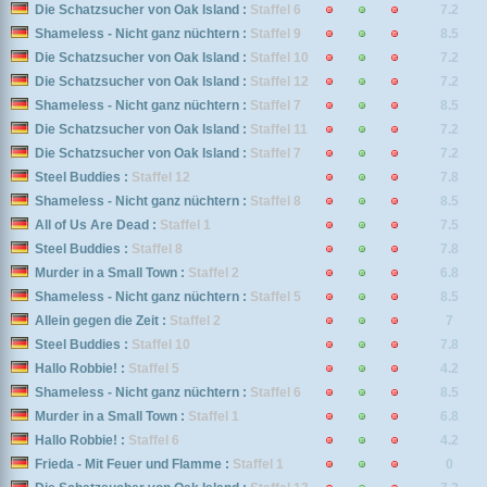
Die Schatzsucher von Oak Island :
Staffel 6
7.2
Shameless - Nicht ganz nüchtern :
Staffel 9
8.5
Die Schatzsucher von Oak Island :
Staffel 10
7.2
Die Schatzsucher von Oak Island :
Staffel 12
7.2
Shameless - Nicht ganz nüchtern :
Staffel 7
8.5
Die Schatzsucher von Oak Island :
Staffel 11
7.2
Die Schatzsucher von Oak Island :
Staffel 7
7.2
Steel Buddies :
Staffel 12
7.8
Shameless - Nicht ganz nüchtern :
Staffel 8
8.5
All of Us Are Dead :
Staffel 1
7.5
Steel Buddies :
Staffel 8
7.8
Murder in a Small Town :
Staffel 2
6.8
Shameless - Nicht ganz nüchtern :
Staffel 5
8.5
Allein gegen die Zeit :
Staffel 2
7
Steel Buddies :
Staffel 10
7.8
Hallo Robbie! :
Staffel 5
4.2
Shameless - Nicht ganz nüchtern :
Staffel 6
8.5
Murder in a Small Town :
Staffel 1
6.8
Hallo Robbie! :
Staffel 6
4.2
Frieda - Mit Feuer und Flamme :
Staffel 1
0