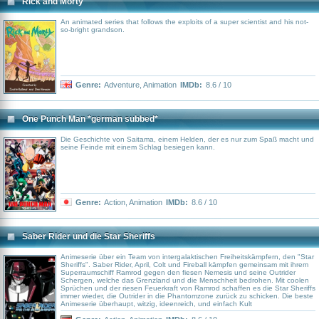
Rick and Morty
An animated series that follows the exploits of a super scientist and his not-
so-bright grandson.
Genre:
Adventure
,
Animation
IMDb:
8.6 / 10
One Punch Man *german subbed*
Die Geschichte von Saitama, einem Helden, der es nur zum Spaß macht und
seine Feinde mit einem Schlag besiegen kann.
Genre:
Action
,
Animation
IMDb:
8.6 / 10
Saber Rider und die Star Sheriffs
Animeserie über ein Team von intergalaktischen Freiheitskämpfern, den "Star
Sheriffs". Saber Rider, April, Colt und Fireball kämpfen gemeinsam mit ihrem
Superraumschiff Ramrod gegen den fiesen Nemesis und seine Outrider
Schergen, welche das Grenzland und die Menschheit bedrohen. Mit coolen
Sprüchen und der riesen Feuerkraft von Ramrod schaffen es die Star Sheriffs
immer wieder, die Outrider in die Phantomzone zurück zu schicken. Die beste
Animeserie überhaupt, witzig, ideenreich, und einfach Kult