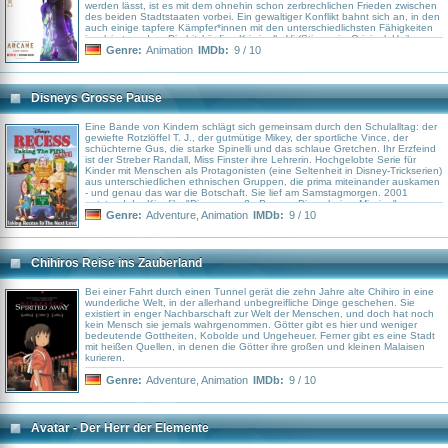
werden lässt, ist es mit dem ohnehin schon zerbrechlichen Frieden zwischen
des beiden Stadtstaaten vorbei. Ein gewaltiger Konflikt bahnt sich an, in den
auch einige tapfere Kämpfer*innen mit den unterschiedlichsten Fähigkeiten
involviert werden. Die hitzköpfige Kriminelle Vi (Stimme im Original: Hailee
Steinfeld) lässt am liebsten ihre magiebetriebenen Metallfäuste sprechen, die
Genre:
Animation
IMDb:
9 / 10
abgebrühte Gesetzeshüterin Caitlyn (Katie Leung) setzt lieber auf
Fernkampf, der kräftige Erfinder Jayce (Kevin Alejandro) schwingt einen
gewaltigen Hammer und der geniale Wissenschaftler Viktor (Harry Lloyd) nutzt
die Technologie, um seinen Feinden zu begegnen. Nur der impulsiven Jinx
Disneys Grosse Pause
(Ella Purnell) ist es im Grunde völlig egal mit welcher Waffe: Hauptsache sie
kann damit Zerstörung anrichten. Basierend auf dem Online-Videospiel
„League Of Legends“.
Eine Bande von Kindern schlägt sich gemeinsam durch den Schulalltag: der
gewiefte Rotzlöffel T. J., der gutmütige Mikey, der sportliche Vince, der
schüchterne Gus, die starke Spinelli und das schlaue Gretchen. Ihr Erzfeind
ist der Streber Randall, Miss Finster ihre Lehrerin. Hochgelobte Serie für
Kinder mit Menschen als Protagonisten (eine Seltenheit in Disney-Trickserien)
aus unterschiedlichen ethnischen Gruppen, die prima miteinander auskamen
- und genau das war die Botschaft. Sie lief am Samstagmorgen. 2001
entstand der Kinofilm "Disneys große Pause - Die geheime Mission".
Genre:
Adventure
,
Animation
IMDb:
9 / 10
Chihiros Reise ins Zauberland
Bei einer Fahrt durch einen Tunnel gerät die zehn Jahre alte Chihiro in eine
wunderliche Welt, in der allerhand unbegreifliche Dinge geschehen. Sie
existiert in enger Nachbarschaft zur Welt der Menschen, und doch hat noch
kein Mensch sie jemals wahrgenommen. Götter gibt es hier und weniger
bedeutende Gottheiten, Kobolde und Ungeheuer. Ferner gibt es eine Stadt
mit heißen Quellen, in denen die Götter ihre großen und kleinen Malaisen
kurieren.
Genre:
Adventure
,
Animation
IMDb:
9 / 10
Avatar - Der Herr der Elemente