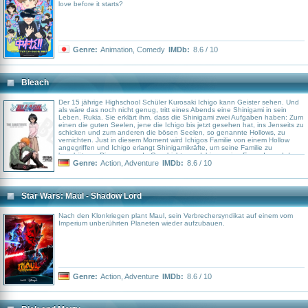
love before it starts?
Genre:
Animation
,
Comedy
IMDb:
8.6 / 10
Bleach
Der 15 jährige Highschool Schüler Kurosaki Ichigo kann Geister sehen. Und
als wäre das noch nicht genug, tritt eines Abends eine Shinigami in sein
Leben, Rukia. Sie erklärt ihm, dass die Shinigami zwei Aufgaben haben: Zum
einen die guten Seelen, jene die Ichigo bis jetzt gesehen hat, ins Jenseits zu
schicken und zum anderen die bösen Seelen, so genannte Hollows, zu
vernichten. Just in diesem Moment wird Ichigos Familie von einem Hollow
angegriffen und Ichigo erlangt Shinigamikräfte, um seine Familie zu
beschützen. Die spannende Geschichte um Ichigo, seine Freunde und der
gemeinsame Kampf gegen die üblen Hollows ist unterhaltsam, spannend
Genre:
Action
,
Adventure
IMDb:
8.6 / 10
und nimmt überraschende Wendungen. Eigentlich waren nur etwa 50
Episoden geplant aber der riesige Erfolg hat die Story weiter gehen lassen...
mal sehen wie lange noch.
Star Wars: Maul - Shadow Lord
Nach den Klonkriegen plant Maul, sein Verbrechersyndikat auf einem vom
Imperium unberührten Planeten wieder aufzubauen.
Genre:
Action
,
Adventure
IMDb:
8.6 / 10