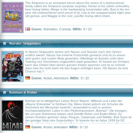
The Simpsons is an animated sitcom about the antics of a dysfunctional
family called the Simpsons (surprise surprise). Homer is the oafish unhealthy
beer loving father, Marge is the hardworking homemaker wife, Bart is the ten
year old underachiever (and proud of it), Lisa is the unappreciated eight year
old genius, and Maggie is the cute, pacifier loving silent infant.
Genre:
Animation
,
Comedy
IMDb:
9 / 10
Naruto: Shippûden
In Naruto Shippuden sehen sich Naruto und Sasuke nach drei Jahren
endlich wieder. Naruto hat extreme Fortschritte gemacht und ist zu einem
sehr guten und coolen Ninja geworden. Allerdings ist Sasuke unter dem
Training von Orochimaru unglaublich stark geworden. Er besitzt ein Schwert,
kann das Chidori über seinen ganzen Körper spannen und ist so schnell,
dass man ihn nicht mehr mit den Augen verfolgen kann. Ob Naruto da eine
Chance hat.?
Genre:
Action
,
Adventure
IMDb:
9 / 10
Batman & Robin
Batman ist im alltäglichen Leben Bruce Wayne, Millionär und Leiter der
„Wayne Enterprise“ in Gotham City. Wann immer jedoch ein Schurke die
Sicherheit der Menschen bedroht, verwandelt er sich in seinem
hochspezialisierten Labor in den Fledermausmann „Batman“. Die einzigen,
die um sein Geheimnis wissen sind Gehilfe Robin und Butler Alfred. Zu
seinen Feinden gehören Joker, Pinguin, Catwoman und Riddler. Bob Kane ist
der geistige Vater des Superhelden. Er kreierte ihn im Jahre 1939 für DC
Comics. Und seitdem wurde die „Batman“-Legende in zahlreichen Comics,
Radiosendungen, TV-Serien Kinofilmen und Zeichentrickserien verarbeitet.
Genre:
Action
,
Animation
IMDb:
9 / 10
Regisseur Frank Paur war bereits für die Zeichentrickserien „X-Men –