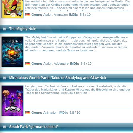
fast erwischt hat, fällt er meistens selbst in die von ihm gemachte Grube. Die
Erinnerung an die Kindheit verbunden mit den witzigen und überraschenden
Effekten machen die Episoden zu einem tollen und absolut humorvollen
Fernseherlebnis, das auch und vor allem für unsere Kleinen sehenswert ist.
Genre:
Action
,
Animation
IMDb:
8.8 / 10
The Mighty Nein
The Mighty Nein“ vereint eine Gruppe von Gejagten und Ausgestoßenen –
voller Geheimnisse und Narben – , die durch ein gefährliches Artefakt, das
sogenannte Beacon, in ein episches Abenteuer gezogen wird. Um den
drohenden Zusammenbruch der Realität zu verhindern, müssen sie lernen,
einander zu vertrauen und als Team zu bestehen …
Genre:
Action
,
Adventure
IMDb:
8.8 / 10
Miraculous World: Paris, Tales of Shadybug and Claw Noir
Ladybug und Cat Noir stoßen auf Helden aus einer Parallelwelt, in der die
Träger des Marienkäfer- und Katzen-Miraculous die Bösewichte sind und der
Träger des Schmetterling-Miraculous der Held.
Genre:
Animation
IMDb:
8.8 / 10
South Park *german subbed*