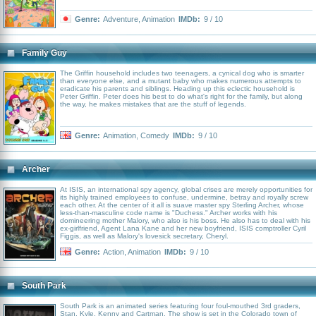
Genre:
Adventure
,
Animation
IMDb:
9 / 10
Family Guy
The Griffin household includes two teenagers, a cynical dog who is smarter
than everyone else, and a mutant baby who makes numerous attempts to
eradicate his parents and siblings. Heading up this eclectic household is
Peter Griffin. Peter does his best to do what's right for the family, but along
the way, he makes mistakes that are the stuff of legends.
Genre:
Animation
,
Comedy
IMDb:
9 / 10
Archer
At ISIS, an international spy agency, global crises are merely opportunities for
its highly trained employees to confuse, undermine, betray and royally screw
each other. At the center of it all is suave master spy Sterling Archer, whose
less-than-masculine code name is "Duchess." Archer works with his
domineering mother Malory, who also is his boss. He also has to deal with his
ex-girlfriend, Agent Lana Kane and her new boyfriend, ISIS comptroller Cyril
Figgis, as well as Malory's lovesick secretary, Cheryl.
Genre:
Action
,
Animation
IMDb:
9 / 10
South Park
South Park is an animated series featuring four foul-mouthed 3rd graders,
Stan, Kyle, Kenny and Cartman. The show is set in the Colorado town of