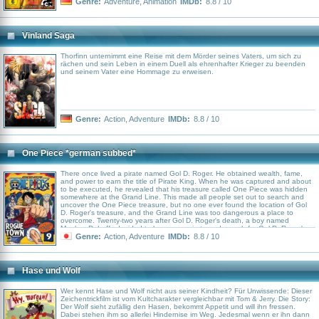
Genre:
Adventure
,
Animation
IMDb:
8.8 / 10
Vinland Saga
Thorfinn unternimmt eine Reise mit dem Mörder seines Vaters, um sich zu
rächen und sein Leben in einem Duell als ehrenhafter Krieger zu beenden
und seinem Vater eine Hommage zu erweisen.
Genre:
Action
,
Adventure
IMDb:
8.8 / 10
One Piece *german subbed*
There once lived a pirate named Gol D. Roger. He obtained wealth, fame,
and power to earn the title of Pirate King. When he was captured and about
to be executed, he revealed that his treasure called One Piece was hidden
somewhere at the Grand Line. This made all people set out to search and
uncover the One Piece treasure, but no one ever found the location of Gol
D. Roger's treasure, and the Grand Line was too dangerous a place to
overcome. Twenty-two years after Gol D. Roger's death, a boy named
Monkey D. Luffy decided to become a pirate and search for Gol D. Roger's
treasure to become the next Pirate King.
Genre:
Action
,
Adventure
IMDb:
8.8 / 10
Hase und Wolf
Wer kennt Hase und Wolf nicht aus seiner Kindheit? Für Unwissende: Dieser
Zeichentrickfilm ist vom Kultcharakter vergleichbar mit Tom & Jerry. Die Story:
Der Wolf sieht zufällig den Hasen, bekommt Appetit und will ihn fressen.
Dabei stehen ihm so allerlei Hindernise im Weg. Jedesmal wenn er ihn dann