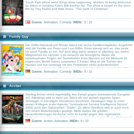
South Park where weird things keep happening, whether its being abducted
by aliens or avoiding Kyle's little brother Ike. The show is based on the short
film by Trey Parker and Matt Stone, "The Spirit of Christmas".
Genre:
Animation
,
Comedy
IMDb:
9 / 10
Family Guy
Der Griffin-Haushalt auf Rhode Island hat sechs Familienmitglieder: Angeführt
wird die Familie von Peter und Lois Griffin. Peter strengt sich an, das beste
für seine Familie zu tun. Auf dem Weg dahin stolpert er allerding von einem
Mißgeschick ins nächste. Lois versucht als fürsorgliche Mutter die
katastrophalen Folgen der Dummheiten ihres Mannes auf ein Minimum zu
begrenzen. Beide haben zusammen 3 Kinder: Meg ist die Tochter des
Hauses und hat vorrangig mit den Problemen eines pubertierenden
Teenagers zu kämpfen. Seth hingegen leidet, obwohl etwa im gleichen Alter
wie seine Schwester, vor allem unter seiner Dummheit. Das genaue Gegenteil
Genre:
Animation
,
Comedy
IMDb:
9 / 10
ist das sprechende Baby Stewie. Hochintelligent und böse wird es
abwechselnd von Mordphantasien gegen Lois und Weltherrschaftsplänen
getrieben. Seine Intelligenz bringt ihn öfter in Konflikt mit dem letzten Mitglied
der Familie: dem hochintelligenten und etwas yuppiehaften Hund Brian, der
Archer
natürlich ebenfalls sprechen kann. Die weiteren Figuren der Serie stellen vor
allem die zahlreichen NAchbaren der Familie dar: etwa der pädophile
Rentner, der Perversling, der Rollstuhlfahrer uvm.
Sterling Archer nimmt regelmäßig den Kampf gegen internationale Gangster
auf. Allerdings wird er mehr von Glück als von seinem eigenen Spion-
Vermögen in brenzligen Situationen beschützt. Deswegen trägt er unter
seinen Kollegen in der Agentur "International Secreta Intelligence Service"
(ISIS) auch den Spitznamen "Gräfin". Zu allem Überfluss wird er auch noch
von einem Mutterkomplex geplagt. Meist warten die größten
Herausforderungen für Archer nicht im Kampf gegen das organisierte
Verbrechen, sondern am Arbeitsplatz, wo seine dominante Mutter Malory und
direkte Vorgesetzte ihm das Leben schwer macht. Außerdem führt er eine
Genre:
Action
,
Animation
IMDb:
9 / 10
verkorkste Beziehung zu seiner Ex-Freundin Agentin Lana ...