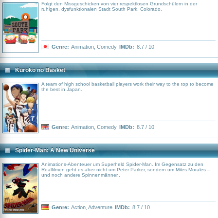
Folgt den Missgeschicken von vier respektlosen Grundschülern in der
ruhigen, dysfunktionalen Stadt South Park, Colorado.
Genre:
Animation
,
Comedy
IMDb:
8.7 / 10
Kuroko no Basket
A team of high school basketball players work their way to the top to become
the best in Japan.
Genre:
Animation
,
Comedy
IMDb:
8.7 / 10
Spider-Man: A New Universe
Animations-Abenteuer um Superheld Spider-Man. Im Gegensatz zu den
Realfilmen geht es aber nicht um Peter Parker, sondern um Miles Morales –
und noch andere Spinnenmänner..
Genre:
Action
,
Adventure
IMDb:
8.7 / 10