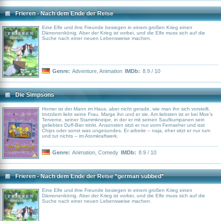
Frieren - Nach dem Ende der Reise
Eine Elfe und ihre Freunde besiegen in einem großen Krieg einen
Dämonenkönig. Aber der Krieg ist vorbei, und die Elfe muss sich auf die
Suche nach einer neuen Lebensweise machen.
Genre:
Adventure
,
Animation
IMDb:
8.9 / 10
Die Simpsons
Homer ist der Mann im Haus, aber nicht gerade, wie man ihn sich vorstellt,
trotzdem liebt seine Frau, Marge ihn und er sie. Am liebsten ist er bei Moe’s
Terverne, seiner Stammkneipe, in der er mit seinen Saufkumpanen sein
geliebtes Duff-Bier trinkt. Ansonsten sitzt er nur vorm Fernseher und isst
Chips oder sonst was ungesundes. Er arbeite – naja, eher sitzt er nur rum
und tut nichts – im Atomkraftwerk.
Genre:
Animation
,
Comedy
IMDb:
8.9 / 10
Frieren - Nach dem Ende der Reise *german subbed*
Eine Elfe und ihre Freunde besiegen in einem großen Krieg einen
Dämonenkönig. Aber der Krieg ist vorbei, und die Elfe muss sich auf die
Suche nach einer neuen Lebensweise machen.