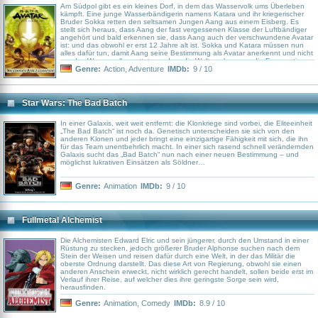
Am Südpol gibt es ein kleines Dorf, in dem das Wasservolk ums Überleben
kämpft. Eine junge Wasserbändigerin namens Katara und ihr kriegerischer
Bruder Sokka retten den seltsamen Jungen Aang aus einem Eisberg. Es
stellt sich heraus, dass Aang der fast vergessenen Klasse der Luftbändiger
angehört und bald erkennen sie, dass Aang auch der verschwundene Avatar
ist: und das obwohl er erst 12 Jahre alt ist. Sokka und Katara müssen nun
alles dafür tun, damit Aang seine Bestimmung als Avatar anerkennt und nicht
nur das Wasservolk errettet, sondern die Welt auch gegen die Feuernation
verteidigt.
Genre:
Action
,
Adventure
IMDb:
9 / 10
Star Wars: The Bad Batch
In einer Galaxis, weit weit entfernt: die Klonkriege sind vorbei, die Eliteeinheit
„The Bad Batch“ ist noch da. Genetisch unterscheiden sie sich von den
anderen Klonen und jeder bringt eine einzigartige Fähigkeit mit sich, die ihn
für das Team unentbehrlich macht. In einer sich rasend schnell verändernden
Galaxis sucht das „Bad Batch“ nun nach einer neuen Bestimmung – und
möglichst lukrativen Einsätzen als Söldner…
Genre:
Animation
IMDb:
9 / 10
Fullmetal Alchemist
Die Alchemisten Edward Elric und sein jüngerer, durch den Umstand in einer
Rüstung zu stecken, jedoch größerer Bruder Alphonse suchen nach dem
Stein der Weisen und reisen dafür durch eine Welt, in der das Militär die
oberste Ordnung darstellt. Das diese Art von Regierung, obwohl sie einen
anderen Anschein erweckt, nicht wirklich gerecht handelt, sollen beide erst im
Verlauf ihrer Reise, auf welcher dies ihre geringste Sorge sein wird,
herausfinden.
Genre:
Animation
,
Comedy
IMDb:
8.9 / 10