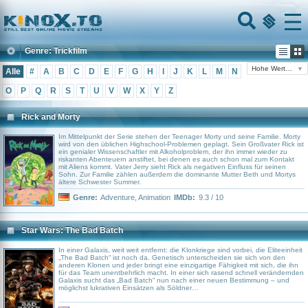
Home
Menu
Genre: Trickfilm
Hohe Wertung
▼
Alle
#
A
B
C
D
E
F
G
H
I
J
K
L
M
N
O
P
Q
R
S
T
U
V
W
X
Y
Z
Rick and Morty
Im Mittelpunkt der Serie stehen der Teenager Morty und seine Familie. Morty
wird von den üblichen Highschool-Problemen geplagt. Sein Großvater Rick ist
ein genialer Wissenschaftler mit Alkoholproblem, der ihn immer wieder zu
riskanten Abenteuern anstiftet, bei denen es auch schon mal zum Kontakt
mit Aliens kommt. Vater Jerry sieht Rick als negativen Einfluss für seinen
Sohn. Zur Familie zählen außerdem die dominante Mutter Beth und Mortys
ältere Schwester Summer.
Genre:
Adventure
,
Animation
IMDb:
9.3 / 10
Star Wars: The Bad Batch
In einer Galaxis, weit weit entfernt: die Klonkriege sind vorbei, die Eliteeinheit
„The Bad Batch“ ist noch da. Genetisch unterscheiden sie sich von den
anderen Klonen und jeder bringt eine einzigartige Fähigkeit mit sich, die ihn
für das Team unentbehrlich macht. In einer sich rasend schnell verändernden
Galaxis sucht das „Bad Batch“ nun nach einer neuen Bestimmung – und
möglichst lukrativen Einsätzen als Söldner…