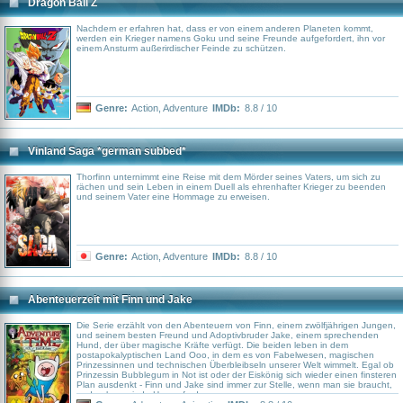
Dragon Ball Z
Nachdem er erfahren hat, dass er von einem anderen Planeten kommt,
werden ein Krieger namens Goku und seine Freunde aufgefordert, ihn vor
einem Ansturm außerirdischer Feinde zu schützen.
Genre:
Action
,
Adventure
IMDb:
8.8 / 10
Vinland Saga *german subbed*
Thorfinn unternimmt eine Reise mit dem Mörder seines Vaters, um sich zu
rächen und sein Leben in einem Duell als ehrenhafter Krieger zu beenden
und seinem Vater eine Hommage zu erweisen.
Genre:
Action
,
Adventure
IMDb:
8.8 / 10
Abenteuerzeit mit Finn und Jake
Die Serie erzählt von den Abenteuern von Finn, einem zwölfjährigen Jungen,
und seinem besten Freund und Adoptivbruder Jake, einem sprechenden
Hund, der über magische Kräfte verfügt. Die beiden leben in dem
postapokalyptischen Land Ooo, in dem es von Fabelwesen, magischen
Prinzessinnen und technischen Überbleibseln unserer Welt wimmelt. Egal ob
Prinzessin Bubblegum in Not ist oder der Eiskönig sich wieder einen finsteren
Plan ausdenkt - Finn und Jake sind immer zur Stelle, wenn man sie braucht,
und nehmen jede Herausforderung an.