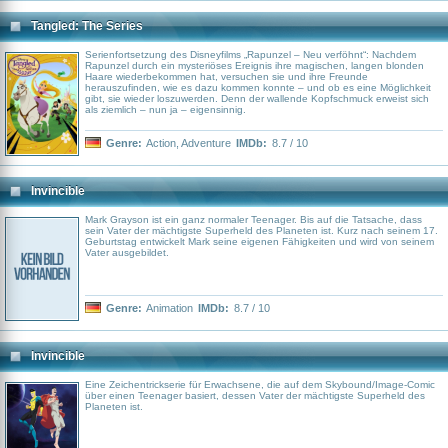
Tangled: The Series
Serienfortsetzung des Disneyfilms „Rapunzel – Neu verföhnt“: Nachdem
Rapunzel durch ein mysteriöses Ereignis ihre magischen, langen blonden
Haare wiederbekommen hat, versuchen sie und ihre Freunde
herauszufinden, wie es dazu kommen konnte – und ob es eine Möglichkeit
gibt, sie wieder loszuwerden. Denn der wallende Kopfschmuck erweist sich
als ziemlich – nun ja – eigensinnig.
Genre:
Action
,
Adventure
IMDb:
8.7 / 10
Invincible
Mark Grayson ist ein ganz normaler Teenager. Bis auf die Tatsache, dass
sein Vater der mächtigste Superheld des Planeten ist. Kurz nach seinem 17.
Geburtstag entwickelt Mark seine eigenen Fähigkeiten und wird von seinem
Vater ausgebildet.
Genre:
Animation
IMDb:
8.7 / 10
Invincible
Eine Zeichentrickserie für Erwachsene, die auf dem Skybound/Image-Comic
über einen Teenager basiert, dessen Vater der mächtigste Superheld des
Planeten ist.