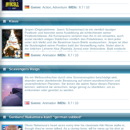
Genre:
Action
,
Adventure
IMDb:
8.7 / 10
Klaus
Jesper (Originalstimme: Jason Schwartzman) ist ein ziemlich lausiger
Postbote und beendet seine Ausbildung als schlechtester seiner
Postbotenklasse. Als Konsequenz versetzt man ihn in ein einsames, auch
sozial ziemlich eisiges Städtchen nördlich des Polarkreises, in dem jeder
unter sich bleibt und die Bewohner kaum Briefe austauschen. Jesper ist über
die Nutzlosigkeit seiner Position bald der Verzweiflung nahe, findet aber in
der örtlichen Lehrerin Alva (Rashida Jones) eine Verbündete. Bald entdeckt
er auch den Eigenbrötler Klaus (J.K. Simmons), der in seiner kleinen Hütte
inmitten handgemachter Spielsachen haust. Zwischen den beiden entwickelt
Genre:
Animation
IMDb:
8.7 / 10
sich eine echte Freundschaft, deren menschliche Wärme bald auch den Rest
des verschneiten Städtchens auftaut: Sie beschließen nämlich, Spielzeug an
Kinder zu verteilen, das Klaus von Meisterhand zuhause herstellt. Doch bis
alle Geschenke verteilt sind, muss noch so manches Hindernis überwunden
Scavengers Reign
werden ...
Als ein Weltraumfrachter durch eine Sonneneruption beschädigt wird,
strandet seine überlebende Besatzung auf einem wunderschönen und
unversöhnlichen Planeten. Sie lernen die wahre Natur dieses Planeten
kennen, während sie versuchen, lange genug zu überleben, um zu
entkommen oder gerettet zu werden.
Genre:
Animation
IMDb:
8.7 / 10
Ganbare! Nakamura-kun!! *german subbed*
Okuto Nakamura's heart races every time his classmate Aiki Hirose walks in,
though they've never talked. As a clumsy loner, will he mess up his shot at