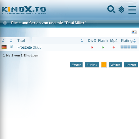
Home
Menu
Filme und Serien von und mit: "Paul Miller"
Titel
DivX
Flash
Mp4
Rating
Frostbite
2005
1 bis 1 von 1 Einträgen
Erster
Zurück
1
Weiter
Letzter