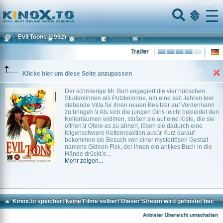
Home
Menu
Evil Toons
(1992)
Fred Olen Ray
USA
~ 90 min.
Trickfilm
0
Trailer
Klicke hier um diese Seite anzupassen
Der schmierige Mr. Burt engagiert die vier hübschen
Studentinnen als Putzkolonne, um eine seit Jahren leer
stehende Villa für ihren neuen Besitzer auf Vordermann
zu bringen.\r Als sich die jungen Girls leicht bekleidet den
Kellerräumen widmen, stoßen sie auf eine Kiste, die sie
öffnen.\r Ohne es zu ahnen, lösen sie dadurch eine
folgenschwere Kettenreaktion aus.\r Kurz darauf
bekommen sie Besuch von einer mysteriösen Gestalt
namens Gideon Fisk, der ihnen ein antikes Buch in die
Hände drückt.\r...
Mehr zeigen...
Kinox.to speichert
keine
Filme selber! Dieser Stream wird gehostet bei:
Voe.SX
Anbieter Übersicht umschalten