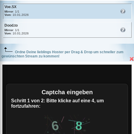
Voe.SX
Mirror
: 1/1
Vom
: 10.01.2026
Dood.to
Mirror
: 1/1
Vom
: 10.01.2026
Ordne Deine lieblings Hoster per Drag & Drop um schneller zum
gewünschten Stream zu kommen!