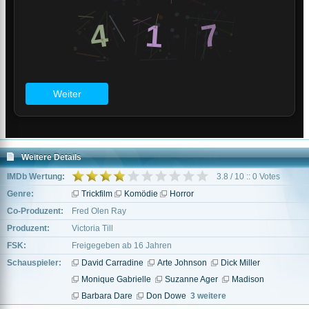
Weitere Details
IMDb Wertung:
3.8 / 10 :: 0 Votes
Genre:
Trickfilm
Komödie
Horror
Co-Produzent:
Fred Olen Ray
Produzent:
Victoria Till
FSK:
Freigegeben ab 16 Jahren
Schauspieler:
David Carradine
Arte Johnson
Dick Miller
Monique Gabrielle
Suzanne Ager
Madison
Barbara Dare
Don Dowe
3 weitere