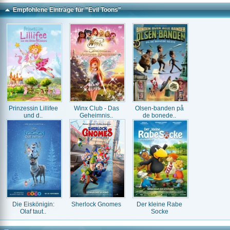
Empfohlene Einträge für "Evil Toons"
Prinzessin Lillifee
Winx Club - Das
Olsen-banden på
und d..
Geheimnis..
de bonede..
Die Eiskönigin:
Sherlock Gnomes
Der kleine Rabe
Olaf taut..
Socke