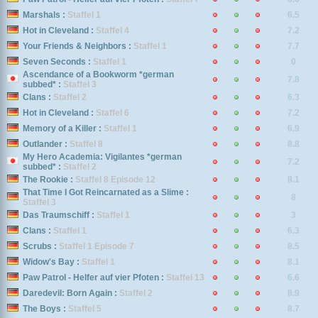
Marshals :
Staffel 1
6.5
Hot in Cleveland :
Staffel 4
7.2
Your Friends & Neighbors :
Staffel 1
7.7
Seven Seconds :
Staffel 1
0
Ascendance of a Bookworm *german
7.8
subbed* :
Staffel 3
Clans :
Staffel 2
6.3
Hot in Cleveland :
Staffel 6
7.2
Memory of a Killer :
Staffel 1
6.9
Outlander :
Staffel 8
8.8
My Hero Academia: Vigilantes *german
7.2
subbed* :
Staffel 2
The Rookie :
Staffel 8 Episode 12
8.1
That Time I Got Reincarnated as a Slime :
8
Staffel 3
Das Traumschiff :
Staffel 1
3
Clans :
Staffel 1
6.3
Scrubs :
Staffel 1 Episode 7
8.5
Widow's Bay :
Staffel 1
8.1
Paw Patrol - Helfer auf vier Pfoten :
Staffel 13
6.6
Daredevil: Born Again :
Staffel 2
8.9
The Boys :
Staffel 5
8.7