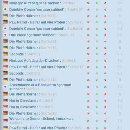
Ninjago: Aufstieg der Drachen :
Staffel 1
7.8
Detektiv Conan *german subbed* :
Staffel 27
8.5
Die Pfefferkörner :
Staffel 19
6
Paw Patrol - Helfer auf vier Pfoten :
Staffel 10
6.6
Detektiv Conan *german subbed* :
Staffel 26
8.5
One Piece *german subbed* :
Staffel 21
8.8
Die Pfefferkörner :
Staffel 21
6
Die Pfefferkörner :
Staffel 16
6
Seconds :
Staffel 1
6.9
Ninjago: Aufstieg der Drachen :
Staffel 2
7.8
Paw Patrol - Helfer auf vier Pfoten :
Staffel 11
6.6
Seconds :
Staffel 2
6.9
Die Pfefferkörner :
Staffel 18
6
Ascendance of a Bookworm *german
7.8
subbed* :
Staffel 1
Die Pfefferkörner :
Staffel 14
6
Hot in Cleveland :
Staffel 3
7.2
Hot in Cleveland :
Staffel 5
7.2
Die Pfefferkörner :
Staffel 15
6
Welcome to Demon-School, Iruma-kun :
7.6
Staffel 1
Paw Patrol - Helfer auf vier Pfoten :
Staffel 9
6.6