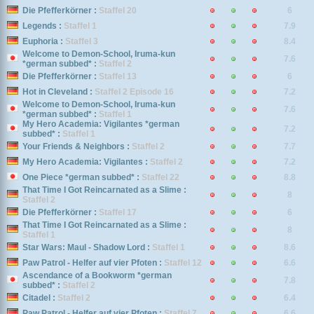
Die Pfefferkörner :
Staffel 20
6
Legends :
Staffel 1
7.9
Euphoria :
Staffel 3
8.4
Welcome to Demon-School, Iruma-kun
7.6
*german subbed* :
Staffel 2
Die Pfefferkörner :
Staffel 13
6
Hot in Cleveland :
Staffel 2 Episode 16
7.2
Welcome to Demon-School, Iruma-kun
7.6
*german subbed* :
Staffel 1
My Hero Academia: Vigilantes *german
7.2
subbed* :
Staffel 1
Your Friends & Neighbors :
Staffel 2
7.7
My Hero Academia: Vigilantes :
Staffel 2
7.2
One Piece *german subbed* :
Staffel 22
8.8
That Time I Got Reincarnated as a Slime :
8
Staffel 2
Die Pfefferkörner :
Staffel 17
6
That Time I Got Reincarnated as a Slime :
8
Staffel 1
Star Wars: Maul - Shadow Lord :
Staffel 1
8.6
Paw Patrol - Helfer auf vier Pfoten :
Staffel 12
6.6
Ascendance of a Bookworm *german
7.8
subbed* :
Staffel 2
Citadel :
Staffel 2
6.4
Paw Patrol - Helfer auf vier Pfoten :
Staffel 7
6.6