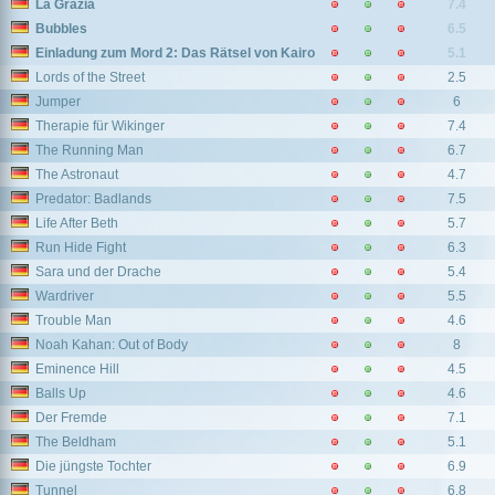
La Grazia
7.4
Bubbles
6.5
Einladung zum Mord 2: Das Rätsel von Kairo
5.1
Lords of the Street
2.5
Jumper
6
Therapie für Wikinger
7.4
The Running Man
6.7
The Astronaut
4.7
Predator: Badlands
7.5
Life After Beth
5.7
Run Hide Fight
6.3
Sara und der Drache
5.4
Wardriver
5.5
Trouble Man
4.6
Noah Kahan: Out of Body
8
Eminence Hill
4.5
Balls Up
4.6
Der Fremde
7.1
The Beldham
5.1
Die jüngste Tochter
6.9
Tunnel
6.8