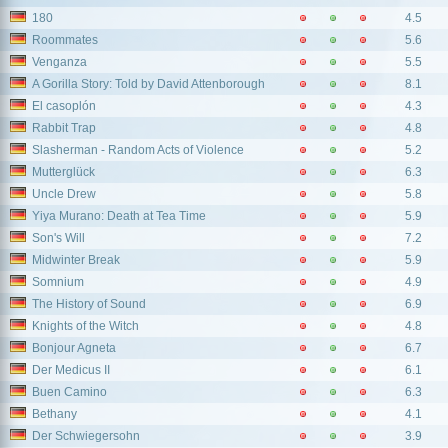
180
4.5
Roommates
5.6
Venganza
5.5
A Gorilla Story: Told by David Attenborough
8.1
El casoplón
4.3
Rabbit Trap
4.8
Slasherman - Random Acts of Violence
5.2
Mutterglück
6.3
Uncle Drew
5.8
Yiya Murano: Death at Tea Time
5.9
Son's Will
7.2
Midwinter Break
5.9
Somnium
4.9
The History of Sound
6.9
Knights of the Witch
4.8
Bonjour Agneta
6.7
Der Medicus II
6.1
Buen Camino
6.3
Bethany
4.1
Der Schwiegersohn
3.9