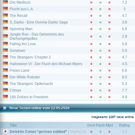
Der Medicus
7.2
Flucht aus L.A.
5
The Recall
4.7
S. Darko - Eine Donnie Darko Saga
3.8
Spinning Man
5.6
Jungle Run - Das Geheimnis des
2.8
Dschungelgottes
Falling Inn Love
5.6
Sundown
5.5
The Strangers: Chapter 2
4.7
Halloween VI - Der Fluch des Michael Myers
4.5
Freies Land
6.6
Der Wilde Roboter
8.5
The Strangers: Opfernacht
5.3
Climax
7.7
186 Dollars to Freedom
4.9
Neue Serien online vom 12.05.2026
Insgesamt: 1187 neue online
Titel
DivX
Flash
Mp4
Rating
Detektiv Conan *german subbed* :
Staffel 25
8.5