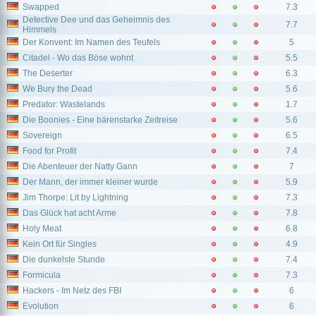
Swapped
7.3
Detective Dee und das Geheimnis des
7.7
Himmels
Der Konvent: Im Namen des Teufels
5
Citadel - Wo das Böse wohnt
5.5
The Deserter
6.3
We Bury the Dead
5.6
Predator: Wastelands
1.7
Die Boonies - Eine bärenstarke Zeitreise
5.6
Sovereign
6.5
Food for Profit
7.4
Die Abenteuer der Natty Gann
7
Der Mann, der immer kleiner wurde
5.9
Jim Thorpe: Lit by Lightning
7.3
Das Glück hat acht Arme
7.8
Holy Meat
6.8
Kein Ort für Singles
4.9
Die dunkelste Stunde
7.4
Formicula
7.3
Hackers - Im Netz des FBI
6
Evolution
6