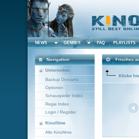
NEWS
GENRES
FAQ
PLAYLISTS
ALLE
Navigation
Frisches aus dem Kino 
Unterseiten
Klicke hier um die Dar
Backup Domains
Optionen
Schauspieler Index
Regie Index
Login / Register
Kinofilme
Alle Kinofilme
Filme
Neue Filme online vom 0
Alle Filme
Titel
Beliebte
To Wong Foo, thanks for E