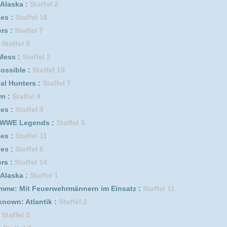
erwehrmännern im Einsatz :
Staffel 11
ik :
Staffel 2
f genügt :
Staffel 6
f genügt :
Staffel 2
5
isakusen *german subbed* :
Staffel 2
ffel 1
0
f genügt :
Staffel 1
f genügt :
Staffel 4
Staffel 5
Staffel 2
4