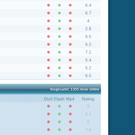
nsgesamt: 1355 neue online
Flash
Mp4
Rating
9
8.1
9
7.4
6.3
6.2
8.1
9
6.7
8.8
7.1
7.4
6.2
8.4
6.2
6.2
8.1
6.3