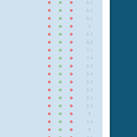
9
5.9
9
7.1
8
8
8.1
8.1
7.1
6.8
8.1
9
8.1
8
8
7.1
7.1
9
7.4
8.4
6.2