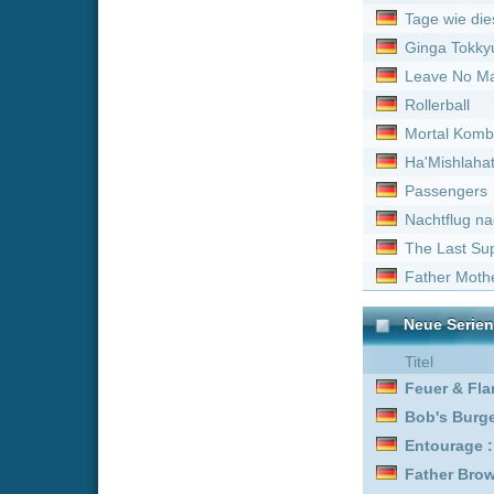
Neue Serien online vom 
Titel
Feuer & Flamme: Mit Feu
Bob's Burgers :
Staffel 9
Entourage :
Staffel 2
Father Brown :
Staffel 3
Gold Rush: Alaska :
Staf
Trucker Babes :
Staffel 1
Bob's Burgers :
Staffel 7
Entourage :
Staffel 5
Bless This Mess :
Staffel
Kitchen Impossible :
Staf
Outback Opal Hunters :
Father Brown :
Staffel 4
Trucker Babes :
Staffel 9
Biography: WWE Legend
Trucker Babes :
Staffel 1
Trucker Babes :
Staffel 6
Bob's Burgers :
Staffel 1
Gold Rush: Alaska :
Staf