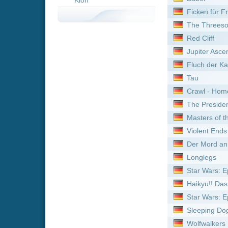
Crawl - Home Killing Home
The President's Cake
Masters of the Pacific Coa
Violent Ends
Der Mord an Rachel Nickel
Longlegs
Star Wars: Episode III - Di
Haikyu!! Das Play-off der 
Star Wars: Episode V - Da
Sleeping Dogs: Manche Lü
Wolfwalkers
Tage wie diese
Ginga Tokkyuu Milky Subwa
Leave No Man Behind - De
Rollerball
Mortal Kombat Legends: Ba
Ha'Mishlahat
Passengers
Nachtflug nach L.A.
The Last Supper
Father Mother Sister Broth