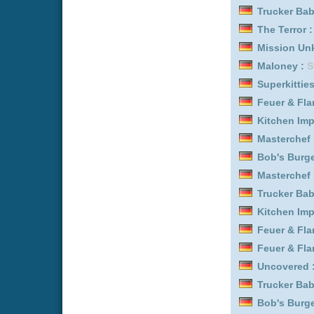
Biography: WWE Legend
Die Drei von der Müllabf
Bob's Burgers :
Staffel 3
Biography: WWE Legend
Gold Land :
Staffel 1
The Terror :
Staffel 2
Bob's Burgers :
Staffel 2
Feuer & Flamme: Mit Feu
Trucker Babes :
Staffel 1
Entourage :
Staffel 8
Feuer & Flamme: Mit Feu
Masterchef :
Staffel 1 Ep
Lost in Fuseta - Ein Krim
Trucker Babes :
Staffel 7
Entourage :
Staffel 7
Detektiv Rockford - Anru
Over There - Kommando 
Trucker Babes :
Staffel 5
Feuer & Flamme: Mit Feu
Uncovered :
Staffel 9 Ep
Uncovered :
Staffel 2