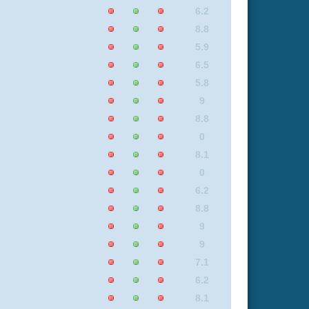
8.4
5.8
8.1
8.4
7.3
8.8
8.1
9
6.2
9
9
0
6.8
6.2
9
8
8
6.2
9
7.1
7.1