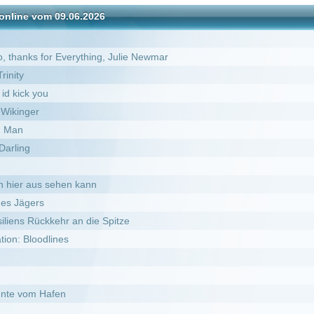
en kann
r an die Spitze
es
n