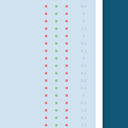
6.5
5.8
9
8.8
0
8.1
0
6.2
8.8
9
9
7.1
6.2
8.1
6.3
9
8.2
6.3
9
6.3
5.8