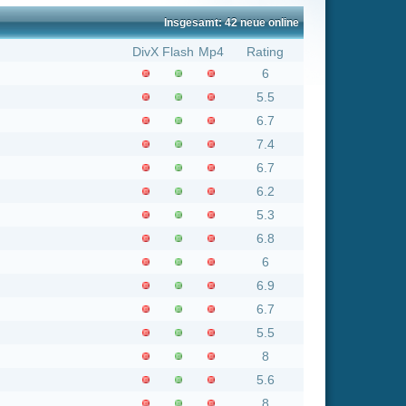
5.5
6.7
7.4
6.7
6.2
5.3
6.8
6
6.9
6.7
5.5
8
5.6
8
6.8
6.2
7
5.6
8
5.7