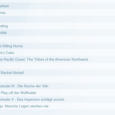
st: The Tribes of the American Northwest
l
e Rache der Sith
Müllhalde
s Imperium schlägt zurück
gen sterben nie
y Kakueki Teisha Gekijou Iki
r Feind in den eigenen Reihen
ttle of the Realms
er