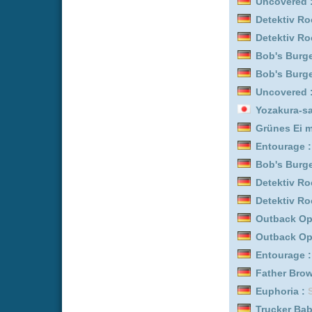
Kitchen Impossible :
Staf
Wilsberg :
Staffel 1 Epis
Detektiv Rockford - Anru
Outback Opal Hunters :
Detektiv Rockford - Anru
Bob's Burgers :
Staffel 8
Grünes Ei mit Speck :
Sta
Feuer & Flamme: Mit Feu
Bob's Burgers :
Staffel 6
Bob's Burgers :
Staffel 1
Superkitties :
Staffel 2
Trucker Babes :
Staffel 1
Feuer & Flamme: Mit Feu
Gold Rush: Alaska :
Staf
Outback Opal Hunters :
Bob's Burgers :
Staffel 4
Outback Opal Hunters :
Trucker Babes :
Staffel 4
The Terror :
Staffel 1
Mission Unknown: Atlant