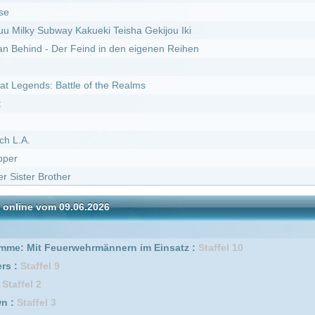
09.06.2026
I
DivX
erwehrmännern im Einsatz :
Staffel 10
fel 2
6
 2
fel 10
Staffel 7
s :
Staffel 3
1
4
fel 1