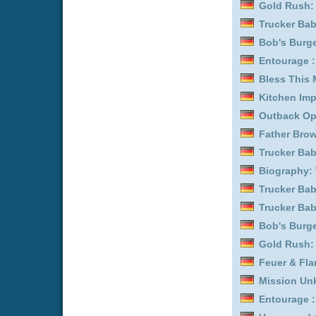
Feuer & Flamme: Mit Feu
Mission Unknown: Atlant
Entourage :
Staffel 3
Uncovered :
Staffel 7
Detektiv Rockford - Anru
Detektiv Rockford - Anru
Bob's Burgers :
Staffel 1
Bob's Burgers :
Staffel 5
Uncovered :
Staffel 1
Yozakura-san Chi no Da
Grünes Ei mit Speck :
Sta
Entourage :
Staffel 6
Bob's Burgers :
Staffel 1
Detektiv Rockford - Anru
Detektiv Rockford - Anru
Outback Opal Hunters :
Outback Opal Hunters :
Entourage :
Staffel 4
Father Brown :
Staffel 1
Euphoria :
Staffel 3
Trucker Babes :
Staffel 1