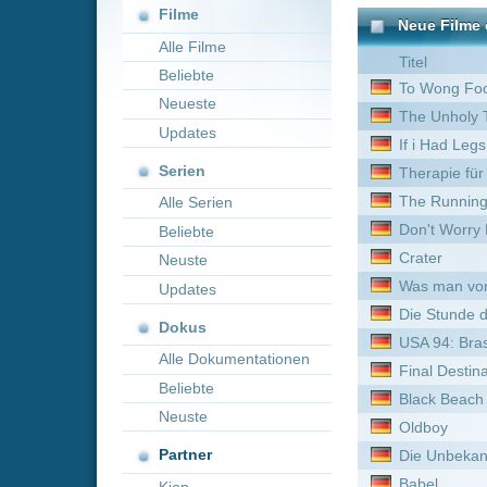
Neueste
The Unholy Trinity
Updates
If i Had Legs id kick you
Serien
Therapie für Wikinger
The Running Man
Alle Serien
Don't Worry Darling
Beliebte
Crater
Neuste
Was man von hier aus seh
Updates
Die Stunde des Jägers
Dokus
USA 94: Brasiliens Rückkeh
Alle Dokumentationen
Final Destination: Bloodlin
Beliebte
Black Beach
Neuste
Oldboy
Partner
Die Unbekannte vom Hafe
Babel
Kion
Ficken für Freiheit
The Threesome
Red Cliff
Jupiter Ascending
Fluch der Karibik
Tau