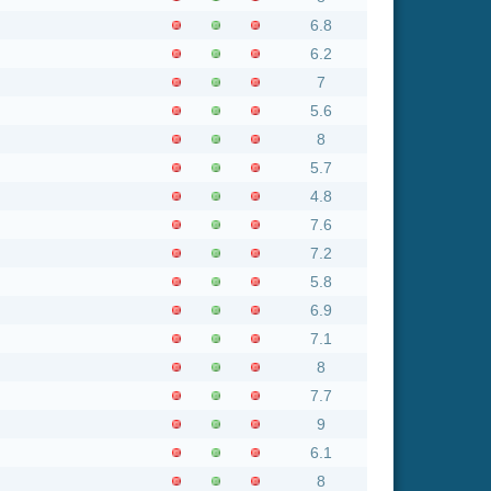
4.8
7.6
7.2
5.8
6.9
7.1
8
7.7
9
6.1
8
6.4
6.7
4
2.8
6.5
6.2
7.1
5.4
5.2
6.5