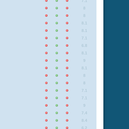
8.8
8
8
7.1
8
8.1
8.1
9
8.1
8.1
5.8
6.2
9
6.3
7.1
8.1
7.1
6.2
8.8
5.9