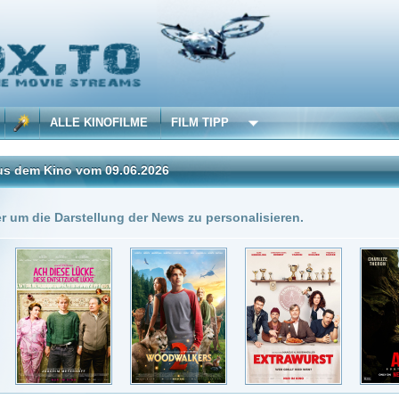
 KINOFILME
FILM TIPP
vom 09.06.2026
Insgesamt: 6 neue onli
stellung der News zu personalisieren.
9.06.2026
DivX
verything, Julie Newmar