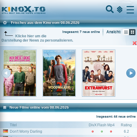
Home
Menu
Frisches aus dem Kino vom 08.06.2026
Ansicht:
Insgesamt: 7 neue online
Klicke hier um die
Darstellung der News zu personalisieren.
Neue Filme online vom 08.06.2026
Insgesamt: 44 neue online
Titel
DivX
Flash
Mp4
Rating
Don't Worry Darling
6.2