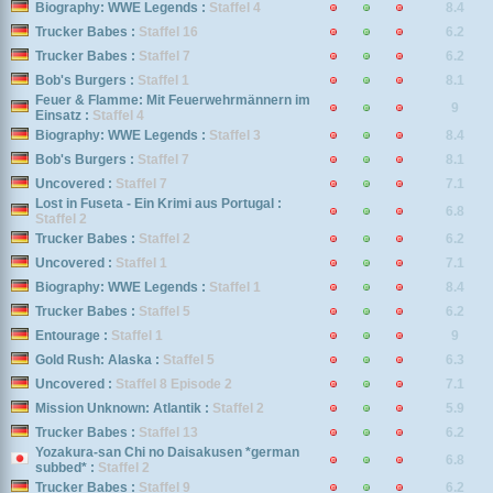
Biography: WWE Legends :
Staffel 4
8.4
Trucker Babes :
Staffel 16
6.2
Trucker Babes :
Staffel 7
6.2
Bob's Burgers :
Staffel 1
8.1
Feuer & Flamme: Mit Feuerwehrmännern im
9
Einsatz :
Staffel 4
Biography: WWE Legends :
Staffel 3
8.4
Bob's Burgers :
Staffel 7
8.1
Uncovered :
Staffel 7
7.1
Lost in Fuseta - Ein Krimi aus Portugal :
6.8
Staffel 2
Trucker Babes :
Staffel 2
6.2
Uncovered :
Staffel 1
7.1
Biography: WWE Legends :
Staffel 1
8.4
Trucker Babes :
Staffel 5
6.2
Entourage :
Staffel 1
9
Gold Rush: Alaska :
Staffel 5
6.3
Uncovered :
Staffel 8 Episode 2
7.1
Mission Unknown: Atlantik :
Staffel 2
5.9
Trucker Babes :
Staffel 13
6.2
Yozakura-san Chi no Daisakusen *german
6.8
subbed* :
Staffel 2
Trucker Babes :
Staffel 9
6.2