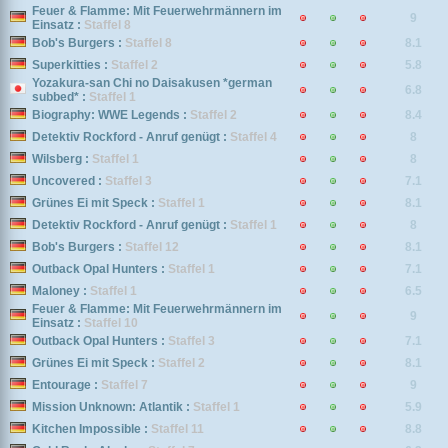
Feuer & Flamme: Mit Feuerwehrmännern im
9
Einsatz :
Staffel 8
Bob's Burgers :
Staffel 8
8.1
Superkitties :
Staffel 2
5.8
Yozakura-san Chi no Daisakusen *german
6.8
subbed* :
Staffel 1
Biography: WWE Legends :
Staffel 2
8.4
Detektiv Rockford - Anruf genügt :
Staffel 4
8
Wilsberg :
Staffel 1
8
Uncovered :
Staffel 3
7.1
Grünes Ei mit Speck :
Staffel 1
8.1
Detektiv Rockford - Anruf genügt :
Staffel 1
8
Bob's Burgers :
Staffel 12
8.1
Outback Opal Hunters :
Staffel 1
7.1
Maloney :
Staffel 1
6.5
Feuer & Flamme: Mit Feuerwehrmännern im
9
Einsatz :
Staffel 10
Outback Opal Hunters :
Staffel 3
7.1
Grünes Ei mit Speck :
Staffel 2
8.1
Entourage :
Staffel 7
9
Mission Unknown: Atlantik :
Staffel 1
5.9
Kitchen Impossible :
Staffel 11
8.8