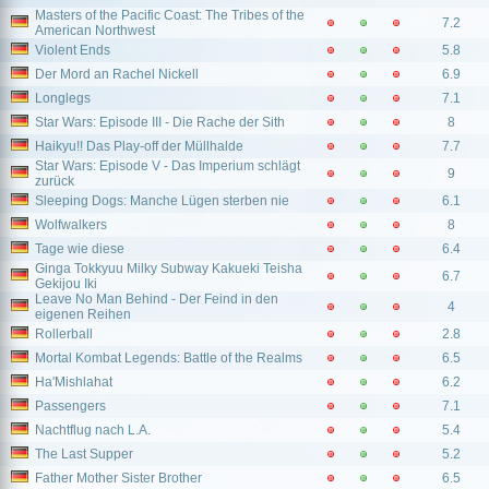
Masters of the Pacific Coast: The Tribes of the
7.2
American Northwest
Violent Ends
5.8
Der Mord an Rachel Nickell
6.9
Longlegs
7.1
Star Wars: Episode III - Die Rache der Sith
8
Haikyu!! Das Play-off der Müllhalde
7.7
Star Wars: Episode V - Das Imperium schlägt
9
zurück
Sleeping Dogs: Manche Lügen sterben nie
6.1
Wolfwalkers
8
Tage wie diese
6.4
Ginga Tokkyuu Milky Subway Kakueki Teisha
6.7
Gekijou Iki
Leave No Man Behind - Der Feind in den
4
eigenen Reihen
Rollerball
2.8
Mortal Kombat Legends: Battle of the Realms
6.5
Ha'Mishlahat
6.2
Passengers
7.1
Nachtflug nach L.A.
5.4
The Last Supper
5.2
Father Mother Sister Brother
6.5