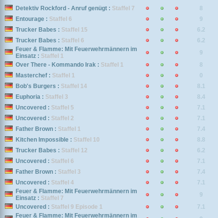
Detektiv Rockford - Anruf genügt :
Staffel 7
8
Entourage :
Staffel 6
9
Trucker Babes :
Staffel 15
6.2
Trucker Babes :
Staffel 6
6.2
Feuer & Flamme: Mit Feuerwehrmännern im
9
Einsatz :
Staffel 1
Over There - Kommando Irak :
Staffel 1
8
Masterchef :
Staffel 1
0
Bob's Burgers :
Staffel 14
8.1
Euphoria :
Staffel 3
8.4
Uncovered :
Staffel 5
7.1
Uncovered :
Staffel 2
7.1
Father Brown :
Staffel 1
7.4
Kitchen Impossible :
Staffel 10
8.8
Trucker Babes :
Staffel 12
6.2
Uncovered :
Staffel 6
7.1
Father Brown :
Staffel 3
7.4
Uncovered :
Staffel 4
7.1
Feuer & Flamme: Mit Feuerwehrmännern im
9
Einsatz :
Staffel 7
Uncovered :
Staffel 9 Episode 1
7.1
Feuer & Flamme: Mit Feuerwehrmännern im