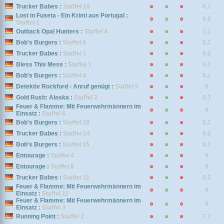
Trucker Babes :
Staffel 10
6.2
Lost in Fuseta - Ein Krimi aus Portugal :
6.8
Staffel 1
Outback Opal Hunters :
Staffel 4
7.1
Bob's Burgers :
Staffel 5
8.1
Trucker Babes :
Staffel 1
6.2
Bless This Mess :
Staffel 1
6.7
Bob's Burgers :
Staffel 4
8.1
Detektiv Rockford - Anruf genügt :
Staffel 5
8
Gold Rush: Alaska :
Staffel 2
6.3
Feuer & Flamme: Mit Feuerwehrmännern im
9
Einsatz :
Staffel 6
Bob's Burgers :
Staffel 10
8.1
Trucker Babes :
Staffel 14
6.2
Bob's Burgers :
Staffel 15
8.1
Entourage :
Staffel 4
9
Entourage :
Staffel 8
9
Trucker Babes :
Staffel 11
6.2
Feuer & Flamme: Mit Feuerwehrmännern im
9
Einsatz :
Staffel 11
Feuer & Flamme: Mit Feuerwehrmännern im
9
Einsatz :
Staffel 3
Running Point :
Staffel 2
7.3