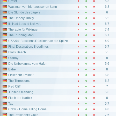
Crater
5.3
Was man von hier aus sehen kann
6.8
Die Stunde des Jägers
6
The Unholy Trinity
5.5
If i Had Legs id kick you
6.7
Therapie für Wikinger
7.4
The Running Man
6.7
USA 94: Brasiliens Rückkehr an die Spitze
6.9
Final Destination: Bloodlines
6.7
Black Beach
5.5
Oldboy
8
Die Unbekannte vom Hafen
5.6
Babel
8
Ficken für Freiheit
6.8
The Threesome
6.2
Red Cliff
7
Jupiter Ascending
5.6
Fluch der Karibik
8
Tau
5.7
Crawl - Home Killing Home
4.8
The President's Cake
7.6