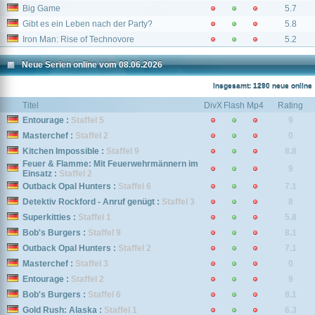
Big Game
5.7
Gibt es ein Leben nach der Party?
5.8
Iron Man: Rise of Technovore
5.2
Neue Serien online vom 08.06.2026
Insgesamt: 1290 neue online
Titel
DivX
Flash
Mp4
Rating
Entourage :
Staffel 5
9
Masterchef :
Staffel 2
0
Kitchen Impossible :
Staffel 9
8.8
Feuer & Flamme: Mit Feuerwehrmännern im
9
Einsatz :
Staffel 2
Outback Opal Hunters :
Staffel 6
7.1
Detektiv Rockford - Anruf genügt :
Staffel 3
8
Superkitties :
Staffel 1
5.8
Bob's Burgers :
Staffel 9
8.1
Outback Opal Hunters :
Staffel 2
7.1
Masterchef :
Staffel 3
0
Entourage :
Staffel 2
9
Bob's Burgers :
Staffel 6
8.1
Gold Rush: Alaska :
Staffel 1
6.3