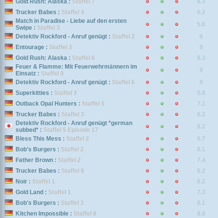
Gold Rush: Alaska :
Staffel 7
6.3
Trucker Babes :
Staffel 4
6.2
Match in Paradise - Liebe auf den ersten
5.6
Swipe :
Staffel 3
Detektiv Rockford - Anruf genügt :
Staffel 2
8
Entourage :
Staffel 3
9
Gold Rush: Alaska :
Staffel 6
6.3
Feuer & Flamme: Mit Feuerwehrmännern im
9
Einsatz :
Staffel 9
Detektiv Rockford - Anruf genügt :
Staffel 6
8
Superkitties :
Staffel 3
5.8
Outback Opal Hunters :
Staffel 5
7.1
Trucker Babes :
Staffel 3
6.2
Detektiv Rockford - Anruf genügt *german
8.2
subbed* :
Staffel 5 Episode 17
Bless This Mess :
Staffel 2
6.7
Bob's Burgers :
Staffel 2
8.1
Father Brown :
Staffel 2
7.4
Trucker Babes :
Staffel 8
6.2
Noir :
Staffel 1
8.2
Gold Land :
Staffel 1
7.3
Bob's Burgers :
Staffel 3
8.1
Kitchen Impossible :
Staffel 8
8.8